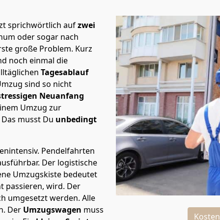
t sprichwörtlich auf
zwei
chum oder sogar nach
rste große Problem.
Kurz
d noch einmal die
lltäglichen
Tagesablauf
Umzug sind so nicht
stressigen Neuanfang
 einem Umzug zur
. Das musst Du
unbedingt
tenintensiv. Pendelfahrten
ausführbar.
Der logistische
sene Umzugskiste bedeutet
ht passieren, wird.
Der
ch umgesetzt werden. Alle
n. Der
Umzugswagen
muss
Kosten