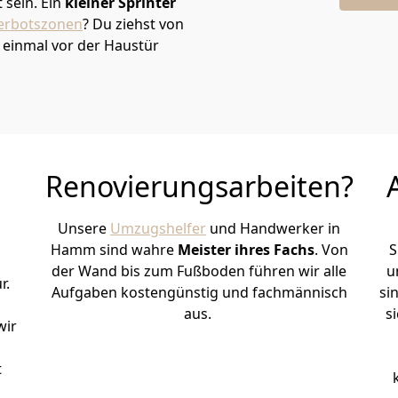
sein. Ein
kleiner Sprinter
erbotszonen
? Du ziehst von
einmal vor der Haustür
Renovierungsarbeiten?
Unsere
Umzugshelfer
und Handwerker in
Hamm sind wahre
Meister ihres Fachs
. Von
S
der Wand bis zum Fußboden führen wir alle
u
r.
Aufgaben kostengünstig und fachmännisch
si
aus.
s
wir
t