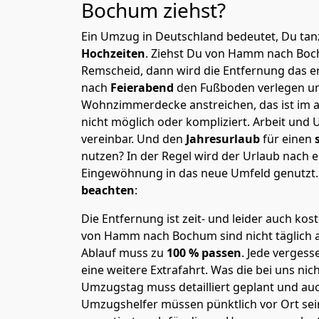
Bochum
ziehst?
Ein Umzug in Deutschland bedeutet, Du tanz
Hochzeiten
. Ziehst Du von Hamm nach Bo
Remscheid, dann wird die Entfernung das e
nach
Feierabend
den Fußboden verlegen un
Wohnzimmerdecke anstreichen, das ist im a
nicht möglich oder kompliziert.
Arbeit und 
vereinbar. Und den
Jahresurlaub
für einen
nutzen? In der Regel wird der Urlaub nach
Eingewöhnung in das neue Umfeld genutzt
beachten
:
Die Entfernung ist zeit- und leider auch kos
von Hamm nach Bochum sind nicht täglich 
Ablauf muss zu
100 % passen
. Jede verges
eine weitere Extrafahrt. Was die bei uns nic
Umzugstag muss detailliert geplant und au
Umzugshelfer müssen pünktlich vor Ort sei