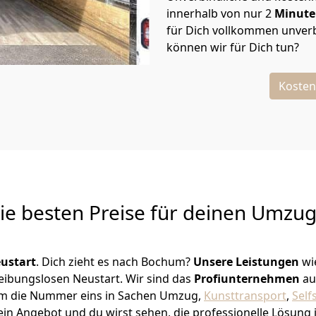
innerhalb von nur
2
Minut
für Dich vollkommen unverb
können wir für Dich tun?
Kosten
Die besten Preise für deinen Umzu
ustart
. Dich zieht es nach Bochum?
Unsere Leistungen
wi
reibungslosen Neustart.
Wir sind das
Profiunternehmen
au
Hamm die Nummer eins in Sachen Umzug,
Kunsttransport
,
Self
in Angebot und du wirst sehen, die professionelle Lösung 