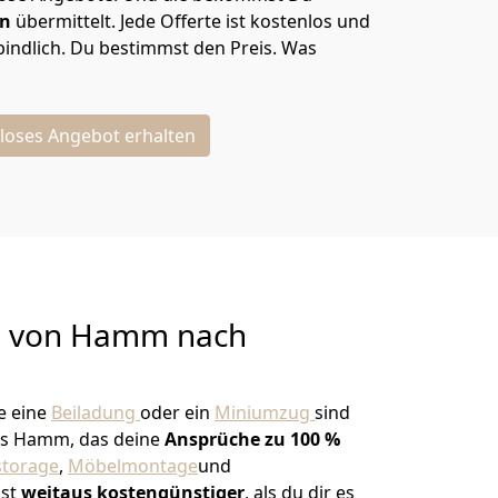
en
übermittelt. Jede Offerte ist kostenlos und
indlich. Du bestimmst den Preis. Was
loses Angebot erhalten
g von
Hamm nach
e eine
Beiladung
oder ein
Miniumzug
sind
s Hamm, das deine
Ansprüche zu 100 %
storage
,
Möbelmontage
und
ist
weitaus kostengünstiger
, als du dir es