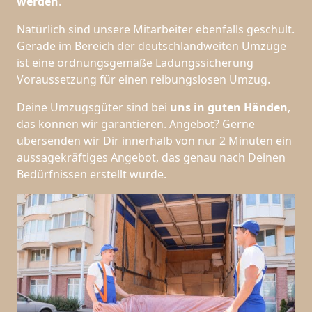
werden
.
Natürlich sind unsere Mitarbeiter ebenfalls geschult.
Gerade im Bereich der deutschlandweiten Umzüge
ist eine ordnungsgemäße Ladungssicherung
Voraussetzung für einen reibungslosen Umzug.
Deine Umzugsgüter sind bei
uns in guten Händen
,
das können wir garantieren. Angebot? Gerne
übersenden wir Dir innerhalb von nur 2 Minuten ein
aussagekräftiges Angebot, das genau nach Deinen
Bedürfnissen erstellt wurde.