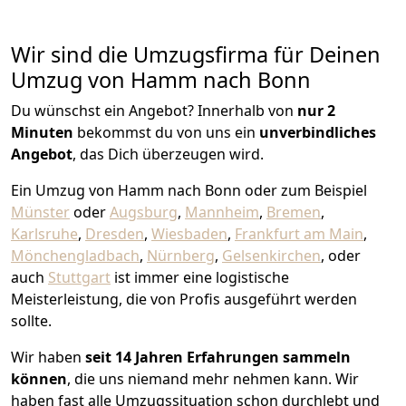
Wir sind die Umzugsfirma für Deinen
Umzug von Hamm nach Bonn
Du wünschst ein Angebot? Innerhalb von
nur 2
Minuten
bekommst du von uns ein
unverbindliches
Angebot
, das Dich überzeugen wird.
Ein Umzug von Hamm nach Bonn oder zum Beispiel
Münster
oder
Augsburg
,
Mannheim
,
Bremen
,
Karlsruhe
,
Dresden
,
Wiesbaden
,
Frankfurt am Main
,
Mönchen­gladbach
,
Nürnberg
,
Gelsenkirchen
, oder
auch
Stuttgart
ist immer eine logistische
Meisterleistung, die von Profis ausgeführt werden
sollte.
Wir haben
seit
14 Jahren Erfahrungen sammeln
können
, die uns niemand mehr nehmen kann. Wir
haben fast alle Umzugssituation schon durchlebt und