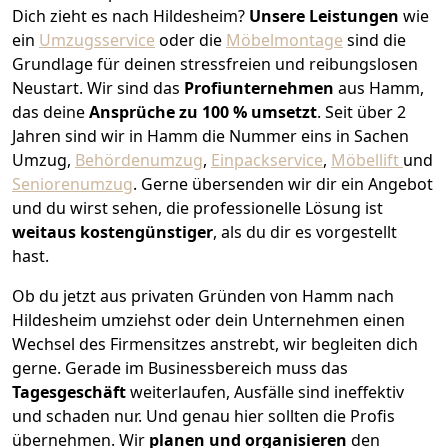
Dich zieht es nach Hildesheim?
Unsere Leistungen
wie
ein
Umzugsservice
oder die
Möbelmontage
sind die
Grundlage für deinen stressfreien und reibungslosen
Neustart.
Wir sind das
Profiunternehmen
aus Hamm,
das deine
Ansprüche zu 100 % umsetzt
. Seit über 2
Jahren sind wir in Hamm die Nummer eins in Sachen
Umzug,
Behördenumzug
,
Einpackservice
,
Möbellift
und
Seniorenumzug
.
Gerne übersenden wir dir ein Angebot
und du wirst sehen, die professionelle Lösung ist
weitaus kostengünstiger
, als du dir es vorgestellt
hast.
Ob du jetzt aus privaten Gründen von Hamm nach
Hildesheim umziehst oder dein Unternehmen einen
Wechsel des Firmensitzes anstrebt, wir begleiten dich
gerne. Gerade im Businessbereich muss das
Tagesgeschäft
weiterlaufen, Ausfälle sind ineffektiv
und schaden nur. Und genau hier sollten die Profis
übernehmen.
Wir
planen und organisieren
den