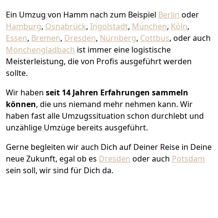
Ein Umzug von Hamm nach zum Beispiel
Berlin
oder
Hamburg
,
Osnabrück
,
Ingolstadt
,
München
,
Köln
,
Essen
,
Bremen
,
Dresden
,
Nürnberg
,
Cottbus
, oder auch
Mönchen­gladbach
ist immer eine logistische
Meisterleistung, die von Profis ausgeführt werden
sollte.
Wir haben
seit
14 Jahren Erfahrungen sammeln
können
, die uns niemand mehr nehmen kann. Wir
haben fast alle Umzugssituation schon durchlebt und
unzählige Umzüge bereits ausgeführt.
Gerne begleiten wir auch Dich auf Deiner Reise in Deine
neue Zukunft, egal ob es
Dresden
oder auch
Potsdam
sein soll, wir sind für Dich da.