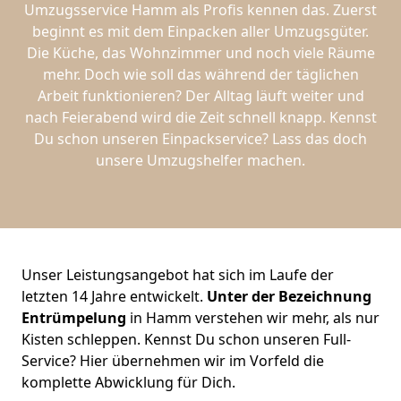
Umzugsservice Hamm als Profis kennen das. Zuerst
beginnt es mit dem Einpacken aller Umzugsgüter.
Die Küche, das Wohnzimmer und noch viele Räume
mehr. Doch wie soll das während der täglichen
Arbeit funktionieren? Der Alltag läuft weiter und
nach Feierabend wird die Zeit schnell knapp. Kennst
Du schon unseren Einpackservice? Lass das doch
unsere Umzugshelfer machen.
Unser Leistungsangebot hat sich im Laufe der
letzten 14 Jahre entwickelt.
Unter der Bezeichnung
Entrümpelung
in Hamm verstehen wir mehr, als nur
Kisten schleppen. Kennst Du schon unseren Full-
Service? Hier übernehmen wir im Vorfeld die
komplette Abwicklung für Dich.