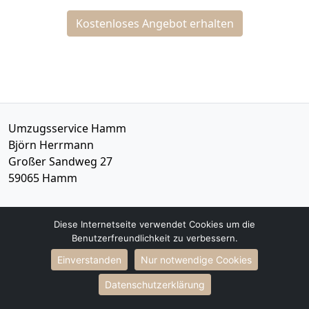
Kostenloses Angebot erhalten
Umzugsservice Hamm
Björn Herrmann
Großer Sandweg 27
59065
Hamm
Tel.:
015792621432
Diese Internetseite verwendet Cookies um die
E-Mail:
info@umzugsservice-hamm.de
Benutzerfreundlichkeit zu verbessern.
Öffnungszeiten:
Mo - Sa: 08:00 - 18:00 Uhr
Einverstanden
Nur notwendige Cookies
Datenschutzerklärung
Impressum