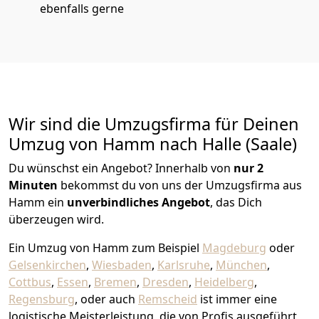
ebenfalls gerne
Wir sind die Umzugsfirma für Deinen
Umzug von Hamm nach Halle (Saale)
Du wünschst ein Angebot? Innerhalb von
nur 2
Minuten
bekommst du von uns der Umzugsfirma aus
Hamm ein
unverbindliches Angebot
, das Dich
überzeugen wird.
Ein Umzug von Hamm zum Beispiel
Magdeburg
oder
Gelsenkirchen
,
Wiesbaden
,
Karlsruhe
,
München
,
Cottbus
,
Essen
,
Bremen
,
Dresden
,
Heidelberg
,
Regensburg
, oder auch
Remscheid
ist immer eine
logistische Meisterleistung, die von Profis ausgeführt