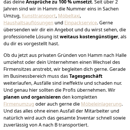
das deine
Ansprüche zu 100 % umsetzt
. Seit über 2
Jahren sind wir in Hamm die Nummer eins in Sachen
Umzug,
Kunsttransport
,
Möbeltaxi
,
Haushaltsauflösungen
und
Einpackservice
.
Gerne
übersenden wir dir ein Angebot und du wirst sehen, die
professionelle Lösung ist
weitaus kostengünstiger
, als
du dir es vorgestellt hast.
Ob du jetzt aus privaten Gründen von Hamm nach Halle
umziehst oder dein Unternehmen einen Wechsel des
Firmensitzes anstrebt, wir begleiten dich gerne. Gerade
im Businessbereich muss das
Tagesgeschäft
weiterlaufen, Ausfälle sind ineffektiv und schaden nur.
Und genau hier sollten die Profis übernehmen.
Wir
planen und organisieren
den kompletten
Firmenumzug
oder auch gerne die
Möbeleinlagerung
.
Und das alles ohne einen Ausfall der Mitarbeiter und
natürlich wird auch das gesamte Inventar schnell sowie
zuverlässig von A nach B transportiert.