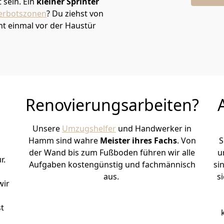
sein. Ein
kleiner Sprinter
erbotszonen
? Du ziehst von
t einmal vor der Haustür
Renovierungsarbeiten?
Unsere
Umzugshelfer
und Handwerker in
Hamm sind wahre
Meister ihres Fachs
. Von
S
der Wand bis zum Fußboden führen wir alle
u
r.
Aufgaben kostengünstig und fachmännisch
si
aus.
s
wir
st