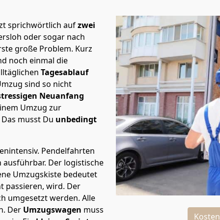
t sprichwörtlich auf
zwei
ersloh oder sogar nach
rste große Problem.
Kurz
d noch einmal die
lltäglichen
Tagesablauf
Umzug sind so nicht
stressigen Neuanfang
 einem Umzug zur
. Das musst Du
unbedingt
tenintensiv. Pendelfahrten
h ausführbar.
Der logistische
sene Umzugskiste bedeutet
ht passieren, wird.
Der
ch umgesetzt werden. Alle
n. Der
Umzugswagen
muss
Kosten