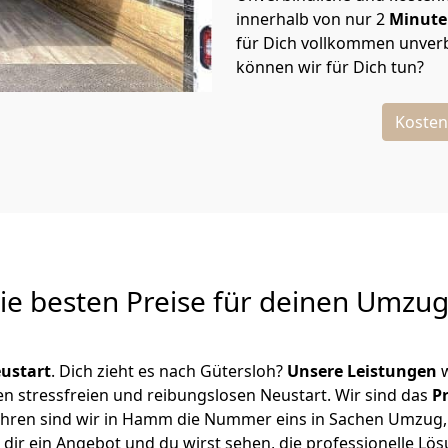
innerhalb von nur
2
Minut
für Dich vollkommen unverb
können wir für Dich tun?
Kosten
Die besten Preise für deinen Umzu
ustart
. Dich zieht es nach Gütersloh?
Unsere Leistungen
w
en stressfreien und reibungslosen Neustart.
Wir sind das
P
 Jahren sind wir in Hamm die Nummer eins in Sachen Umzug
dir ein Angebot und du wirst sehen, die professionelle Lös