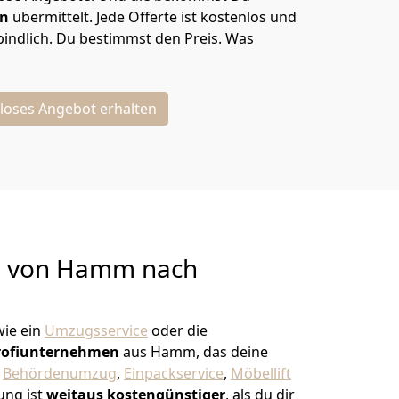
en
übermittelt. Jede Offerte ist kostenlos und
indlich. Du bestimmst den Preis. Was
loses Angebot erhalten
g von
Hamm nach
ie ein
Umzugsservice
oder die
rofiunternehmen
aus Hamm, das deine
,
Behördenumzug
,
Einpackservice
,
Möbellift
ung ist
weitaus kostengünstiger
, als du dir