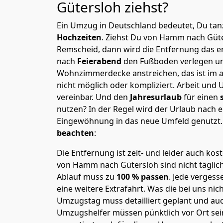
Gütersloh
ziehst?
Ein Umzug in Deutschland bedeutet, Du tanz
Hochzeiten
. Ziehst Du von Hamm nach Güt
Remscheid, dann wird die Entfernung das e
nach
Feierabend
den Fußboden verlegen un
Wohnzimmerdecke anstreichen, das ist im a
nicht möglich oder kompliziert.
Arbeit und 
vereinbar. Und den
Jahresurlaub
für einen
nutzen? In der Regel wird der Urlaub nach
Eingewöhnung in das neue Umfeld genutzt
beachten
:
Die Entfernung ist zeit- und leider auch kos
von Hamm nach Gütersloh sind nicht täglic
Ablauf muss zu
100 % passen
. Jede verges
eine weitere Extrafahrt. Was die bei uns nic
Umzugstag muss detailliert geplant und au
Umzugshelfer müssen pünktlich vor Ort sei