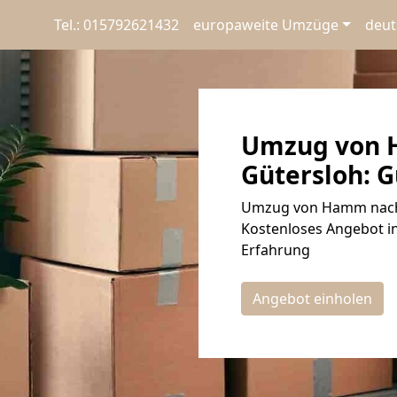
Tel.: 015792621432
europaweite Umzüge
deut
Umzug von 
Gütersloh: G
Umzug von Hamm nach G
Kostenloses Angebot in
Erfahrung
Angebot einholen